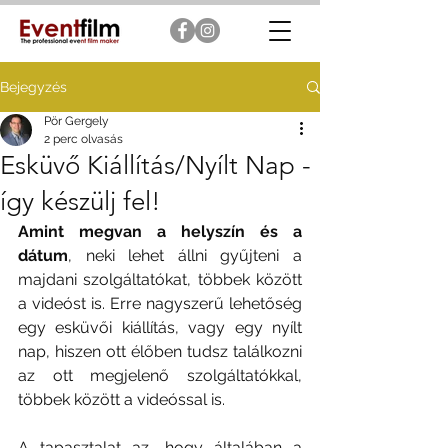
Bejegyzés
Pör Gergely
2 perc olvasás
Esküvő Kiállítás/Nyílt Nap -
így készülj fel!
Amint megvan a helyszín és a 
dátum
, neki lehet állni gyűjteni a 
majdani szolgáltatókat, többek között 
a videóst is. Erre nagyszerű lehetőség 
egy esküvői kiállítás, vagy egy nyílt 
nap, hiszen ott élőben tudsz találkozni 
az ott megjelenő szolgáltatókkal, 
többek között a videóssal is.  
A tapasztalat az, hogy általában a 