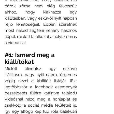
párok zöme nem elég felkészült 
ahhoz, hogy kiaknázza egy 
kiállításban, vagy esküvői nyílt napban 
rejlő lehetőségeit. Ebben szeretnék 
most neked segíteni néhány hasznos 
tippel, mielőtt találkozol a helyszínen is 
a videóssal:
#1
:
 Ismerd meg a 
kiállítókat
Mielőtt elindulsz egy esküvő 
kiállításra, vagy nyílt napra, érdemes 
végig nézni a kiállítók listáját. (Ezt 
legtöbbször a facebook események 
beszélgetés fülére kattintva találod.) 
Videósnál nézd meg a honlapját és 
csekkold a social média felületeit is. 
Így egy átfogó kép tud róla kialakulni 