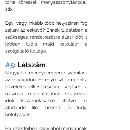
torta töréssel, menyasszonytánccal, 
stb. 
Egy, vagy inkább több helyszínen fog 
zajlani az esküvő? Ennek tudatában a 
szükséges rendelkezésre állási időt is 
jobban tudja majd kalkulálni a 
szolgáltató kolléga. 
#5
: Létszám
Nagyjából mennyi emberre számítasz 
az esküvődön. Ez egyrészt támpont a 
felvételek elkészítésekor, segítség a 
násznép mozgatásához szükséges 
idők kiszámolásához, illetve az 
átadandó film hosszát is tudja 
befolyásolni. 
Ha ezek fejben nagyjából megvannak, 