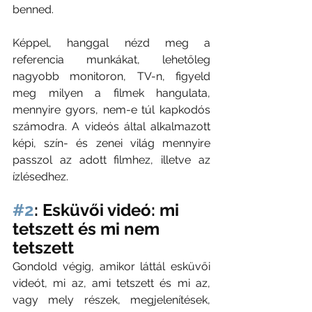
benned. 
Képpel, hanggal nézd meg a 
referencia munkákat, lehetőleg 
nagyobb monitoron, TV-n, figyeld 
meg milyen a filmek hangulata, 
mennyire gyors, nem-e túl kapkodós 
számodra. A videós által alkalmazott 
képi, szín- és zenei világ mennyire 
passzol az adott filmhez, illetve az 
ízlésedhez.   
#2
: Esküvői videó: mi 
tetszett és mi nem 
tetszett
Gondold végig, amikor láttál esküvői 
videót, mi az, ami tetszett és mi az, 
vagy mely részek, megjelenítések, 