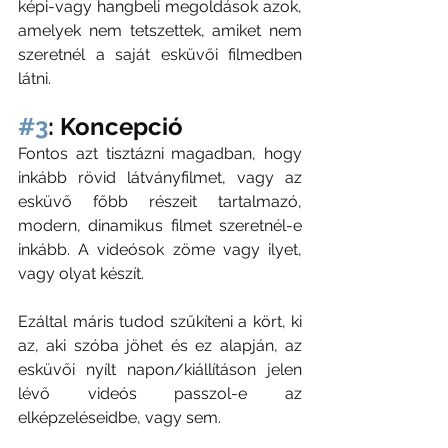
képi-vagy hangbeli megoldások azok, 
amelyek nem tetszettek, amiket nem 
szeretnél a saját esküvői filmedben 
látni. 
#3
: Koncepció
Fontos azt tisztázni magadban, hogy 
inkább rövid látványfilmet, vagy az 
esküvő főbb részeit tartalmazó, 
modern, dinamikus filmet szeretnél-e 
inkább. A videósok zöme vagy ilyet, 
vagy olyat készít. 
Ezáltal máris tudod szűkíteni a kört, ki 
az, aki szóba jöhet és ez alapján, az 
esküvői nyílt napon/kiállításon jelen 
lévő videós passzol-e az 
elképzeléseidbe, vagy sem. 