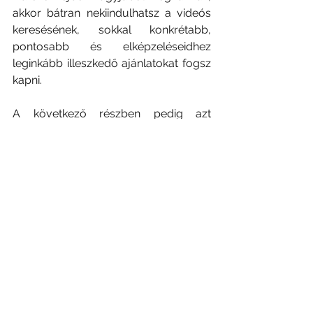
akkor bátran nekiindulhatsz a videós 
keresésének, sokkal konkrétabb, 
pontosabb és elképzeléseidhez 
leginkább illeszkedő ajánlatokat fogsz 
kapni.
A következő részben pedig azt 
tekintjük át, hogy a helyszínen mire 
érdemes rákérdezned.
Az összes megtekintése
Friss bejegyzések