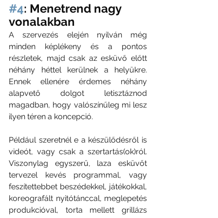
#4
: Menetrend nagy 
vonalakban
A szervezés elején nyilván még 
minden képlékeny és a pontos 
részletek, majd csak az esküvő előtt 
néhány héttel kerülnek a helyükre. 
Ennek ellenére érdemes néhány 
alapvető dolgot letisztáznod 
magadban, hogy valószínűleg mi lesz 
ilyen téren a koncepció. 
Például szeretnél e a készülődésről is 
videót, vagy csak a szertartás(ok)ról. 
Viszonylag egyszerű, laza esküvőt 
tervezel kevés programmal, vagy 
feszítettebbet beszédekkel, játékokkal, 
koreografált nyitótánccal, meglepetés 
produkcióval, torta mellett grillázs 